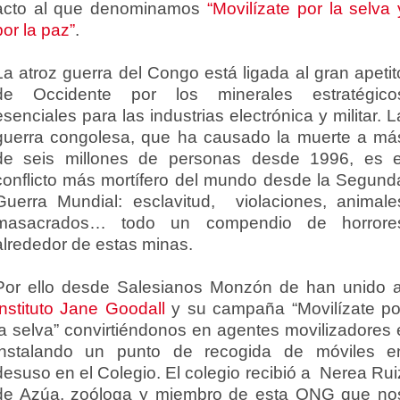
acto al que denominamos
“Movilízate por la selva 
por la paz”
.
La atroz guerra del Congo está
ligada al gran apetit
de Occidente por los minerales estratégico
esenciales para l
as industrias electrónica y militar. L
guerra congolesa, que ha causado la muerte a má
de seis millones de personas desde 1996, es e
conflicto más mortífero del mundo desde la Segund
Guerra Mundial: esclavitud, violaciones, animale
masacrados… todo un compendio de horrore
alrededor de estas minas.
Por ello desde Salesianos Monzón de han unido a
Instituto Jane Goodall
y su campaña “Movilízate po
la selva” convirtiéndonos en agentes movilizadores 
instalando un punto de recogida de móviles e
desuso en el Colegio. El colegio recibió a Nerea Rui
de Azúa, zoóloga y miembro de esta ONG que no