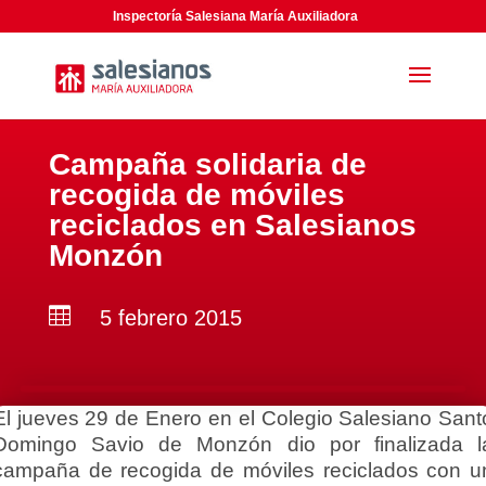
Inspectoría Salesiana María Auxiliadora
Campaña solidaria de
recogida de móviles
reciclados en Salesianos
Monzón

5 febrero 2015
El jueves 29 de Enero en el Colegio Salesiano Sant
Domingo Savio de Monzón dio por finalizada l
campaña de recogida de móviles reciclados con u