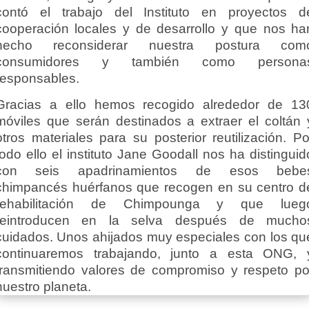
contó el trabajo del Instituto en proyectos d
cooperación locales y de desarrollo y que nos ha
hecho reconsiderar nuestra postura com
consumidores y también como persona
responsables.
Gracias a ello hemos recogido alrededor de 13
móviles que serán destinados a extraer el coltán 
otros materiales para su posterior reutilización. Po
todo ello el instituto Jane Goodall nos ha distinguid
con seis apadrinamientos de esos bebe
chimpancés huérfanos que recogen en su centro d
rehabilitación de Chimpounga y que lueg
reintroducen en la selva después de mucho
cuidados. Unos ahijados muy especiales con los qu
continuaremos trabajando, junto a esta ONG, 
transmitiendo valores de compromiso y respeto po
nuestro planeta.